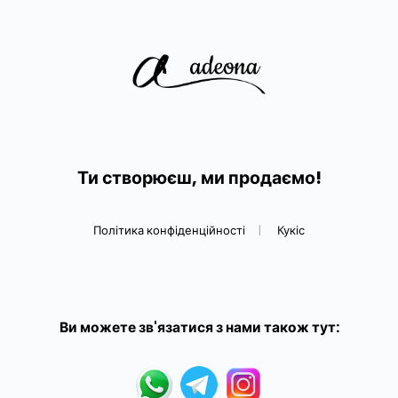
Ти створюєш, ми продаємо!
Політика конфіденційності
|
Кукіс
Ви можете зв'язатися з нами також тут: